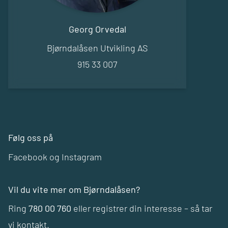
Name
Georg Orvedal
Position
Bjørndalåsen Utvikling AS
E-mail
Phone number
915 33 007
Følg oss på
Facebook
og
Instagram
Vil du vite mer om Bjørndalåsen?
Ring
780 00 760
eller registrer din interesse – så tar
vi kontakt.